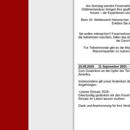
Am Sonntag werden Feuerwehrold
Oldtimerbesitzer bringen ihre gep
freuen – die Expertinnen un
Beim 34. Wettbewerb Historischer
Erleben Sie d
Sie wollen mitmachen? Feuerwehren
die teilnehmen möchten, füllen das 
die Gesch
Für Teilnehmende gibt es die Mö
Massenquartier zu nutzen. 
10.09.2025
11 September 2001 -
Zum Gedenken an die Opfer der Terro
Amerika.
Insbesondere gilt unser Andenken de
Angehörigen.
-Letzter Einsatz 2025-
Gleichzeitig gedenken wir den Feuerw
Einsatz ihr Leben lassen mußten.
Dank und Anerkennung für ihre Verd