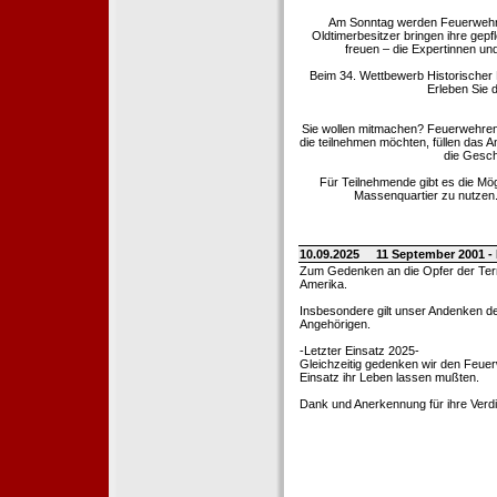
Am Sonntag werden Feuerwehrold
Oldtimerbesitzer bringen ihre gep
freuen – die Expertinnen un
Beim 34. Wettbewerb Historischer
Erleben Sie d
Sie wollen mitmachen? Feuerwehren
die teilnehmen möchten, füllen das 
die Gesch
Für Teilnehmende gibt es die Mö
Massenquartier zu nutzen. 
10.09.2025
11 September 2001 -
Zum Gedenken an die Opfer der Terro
Amerika.
Insbesondere gilt unser Andenken de
Angehörigen.
-Letzter Einsatz 2025-
Gleichzeitig gedenken wir den Feuerw
Einsatz ihr Leben lassen mußten.
Dank und Anerkennung für ihre Verd