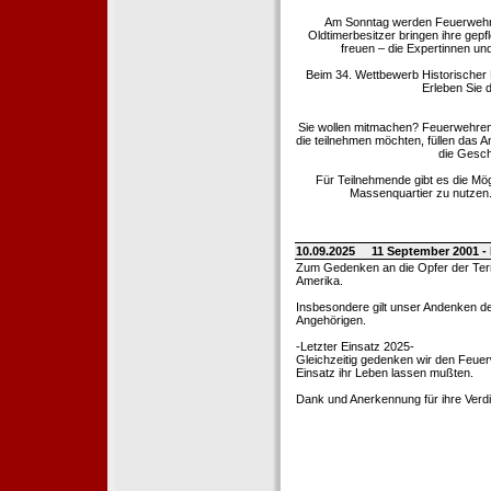
Am Sonntag werden Feuerwehrold
Oldtimerbesitzer bringen ihre gep
freuen – die Expertinnen un
Beim 34. Wettbewerb Historischer
Erleben Sie d
Sie wollen mitmachen? Feuerwehren
die teilnehmen möchten, füllen das 
die Gesch
Für Teilnehmende gibt es die Mö
Massenquartier zu nutzen. 
10.09.2025
11 September 2001 -
Zum Gedenken an die Opfer der Terro
Amerika.
Insbesondere gilt unser Andenken de
Angehörigen.
-Letzter Einsatz 2025-
Gleichzeitig gedenken wir den Feuerw
Einsatz ihr Leben lassen mußten.
Dank und Anerkennung für ihre Verd