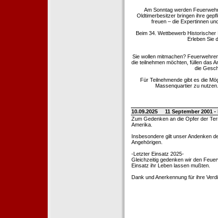
Am Sonntag werden Feuerwehrold
Oldtimerbesitzer bringen ihre gep
freuen – die Expertinnen un
Beim 34. Wettbewerb Historischer
Erleben Sie d
Sie wollen mitmachen? Feuerwehren
die teilnehmen möchten, füllen das 
die Gesch
Für Teilnehmende gibt es die Mö
Massenquartier zu nutzen. 
10.09.2025
11 September 2001 -
Zum Gedenken an die Opfer der Terro
Amerika.
Insbesondere gilt unser Andenken de
Angehörigen.
-Letzter Einsatz 2025-
Gleichzeitig gedenken wir den Feuerw
Einsatz ihr Leben lassen mußten.
Dank und Anerkennung für ihre Verd