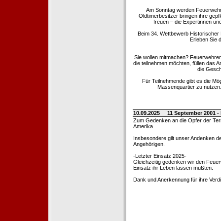
Am Sonntag werden Feuerwehrold
Oldtimerbesitzer bringen ihre gep
freuen – die Expertinnen un
Beim 34. Wettbewerb Historischer
Erleben Sie d
Sie wollen mitmachen? Feuerwehren
die teilnehmen möchten, füllen das 
die Gesch
Für Teilnehmende gibt es die Mö
Massenquartier zu nutzen. 
10.09.2025
11 September 2001 -
Zum Gedenken an die Opfer der Terro
Amerika.
Insbesondere gilt unser Andenken de
Angehörigen.
-Letzter Einsatz 2025-
Gleichzeitig gedenken wir den Feuerw
Einsatz ihr Leben lassen mußten.
Dank und Anerkennung für ihre Verd