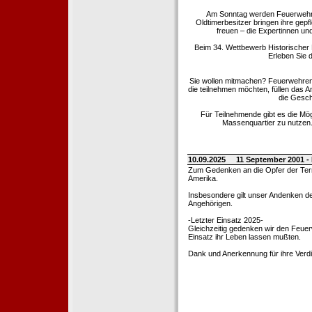
Am Sonntag werden Feuerwehrold
Oldtimerbesitzer bringen ihre gep
freuen – die Expertinnen un
Beim 34. Wettbewerb Historischer
Erleben Sie d
Sie wollen mitmachen? Feuerwehren
die teilnehmen möchten, füllen das 
die Gesch
Für Teilnehmende gibt es die Mö
Massenquartier zu nutzen. 
10.09.2025
11 September 2001 -
Zum Gedenken an die Opfer der Terro
Amerika.
Insbesondere gilt unser Andenken de
Angehörigen.
-Letzter Einsatz 2025-
Gleichzeitig gedenken wir den Feuerw
Einsatz ihr Leben lassen mußten.
Dank und Anerkennung für ihre Verd