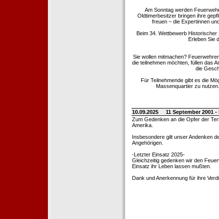
Am Sonntag werden Feuerwehrold
Oldtimerbesitzer bringen ihre gep
freuen – die Expertinnen un
Beim 34. Wettbewerb Historischer
Erleben Sie d
Sie wollen mitmachen? Feuerwehren
die teilnehmen möchten, füllen das 
die Gesch
Für Teilnehmende gibt es die Mö
Massenquartier zu nutzen. 
10.09.2025
11 September 2001 -
Zum Gedenken an die Opfer der Terro
Amerika.
Insbesondere gilt unser Andenken de
Angehörigen.
-Letzter Einsatz 2025-
Gleichzeitig gedenken wir den Feuerw
Einsatz ihr Leben lassen mußten.
Dank und Anerkennung für ihre Verd