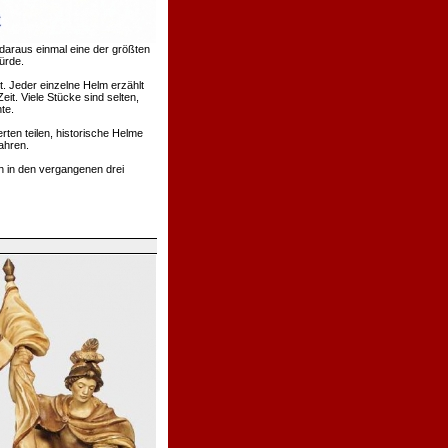
daraus einmal eine der größten
ürde.
. Jeder einzelne Helm erzählt
t. Viele Stücke sind selten,
te.
rten teilen, historische Helme
ahren.
h in den vergangenen drei