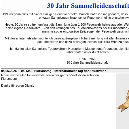
1996 begann alles mit einem einzigen Feuerwehrhelm. Damals hätte ich nie gedacht, dass 
privaten Sammlungen historischer Feuerwehrhelme entstehen w
Heute, 30 Jahre später, umfasst die Sammlung über 1.300 Feuerwehrhelme aus aller Welt
seine eigene Geschichte – von den Anfängen des Feuerwehrwesens bis zur modernen Zei
manche sogar einzigartige Zeitzeugen der Feuerwehrgeschich
Mit dieser Internetseite möchte ich diese außergewöhnliche Sammlung mit allen Interessie
dokumentieren und dazu beitragen, dieses kulturelle Erbe zu bew
Ich danke allen Sammlern, Feuerwehren, Herstellern, Museen und Freunden, die mic
Jahrzehnten unterstützt haben.
1996 – 2026
30 Jahre Sammelleidenschaft
04.05.2026
04. Mai - Florianstag - Internationaler Tag der Feuerwehr
Ich wünsche allen Feuerwehrleuten in der ganzen Welt einen schönen
Florianstag.
Danke für euren Dienst!