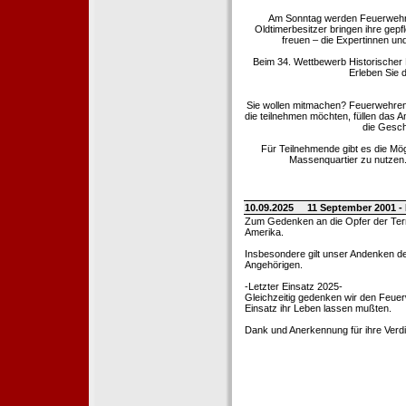
Am Sonntag werden Feuerwehrold
Oldtimerbesitzer bringen ihre gep
freuen – die Expertinnen un
Beim 34. Wettbewerb Historischer
Erleben Sie d
Sie wollen mitmachen? Feuerwehren
die teilnehmen möchten, füllen das 
die Gesch
Für Teilnehmende gibt es die Mö
Massenquartier zu nutzen. 
10.09.2025
11 September 2001 -
Zum Gedenken an die Opfer der Terro
Amerika.
Insbesondere gilt unser Andenken de
Angehörigen.
-Letzter Einsatz 2025-
Gleichzeitig gedenken wir den Feuerw
Einsatz ihr Leben lassen mußten.
Dank und Anerkennung für ihre Verd