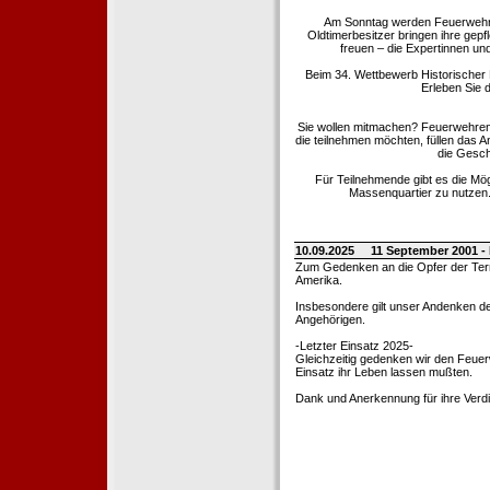
Am Sonntag werden Feuerwehrold
Oldtimerbesitzer bringen ihre gep
freuen – die Expertinnen un
Beim 34. Wettbewerb Historischer
Erleben Sie d
Sie wollen mitmachen? Feuerwehren
die teilnehmen möchten, füllen das 
die Gesch
Für Teilnehmende gibt es die Mö
Massenquartier zu nutzen. 
10.09.2025
11 September 2001 -
Zum Gedenken an die Opfer der Terro
Amerika.
Insbesondere gilt unser Andenken de
Angehörigen.
-Letzter Einsatz 2025-
Gleichzeitig gedenken wir den Feuerw
Einsatz ihr Leben lassen mußten.
Dank und Anerkennung für ihre Verd