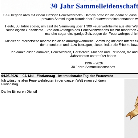
1996 begann alles mit einem einzigen Feuerwehrhelm. Damals hätte ich nie gedacht, dass 
privaten Sammlungen historischer Feuerwehrhelme entstehen w
Heute, 30 Jahre später, umfasst die Sammlung über 1.300 Feuerwehrhelme aus aller Welt
seine eigene Geschichte – von den Anfängen des Feuerwehrwesens bis zur modernen Zei
manche sogar einzigartige Zeitzeugen der Feuerwehrgeschich
Mit dieser Internetseite möchte ich diese außergewöhnliche Sammlung mit allen Interessie
dokumentieren und dazu beitragen, dieses kulturelle Erbe zu bew
Ich danke allen Sammlern, Feuerwehren, Herstellern, Museen und Freunden, die mic
Jahrzehnten unterstützt haben.
1996 – 2026
30 Jahre Sammelleidenschaft
04.05.2026
04. Mai - Florianstag - Internationaler Tag der Feuerwehr
Ich wünsche allen Feuerwehrleuten in der ganzen Welt einen schönen
Florianstag.
Danke für euren Dienst!