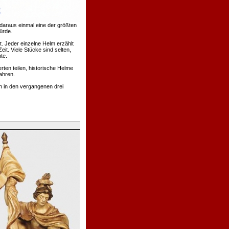
daraus einmal eine der größten
ürde.
. Jeder einzelne Helm erzählt
t. Viele Stücke sind selten,
te.
rten teilen, historische Helme
ahren.
h in den vergangenen drei