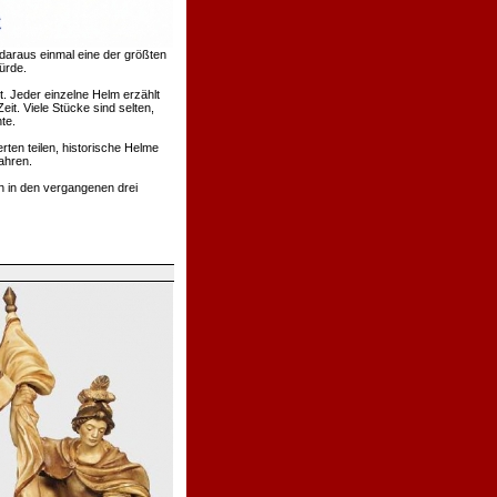
daraus einmal eine der größten
ürde.
. Jeder einzelne Helm erzählt
t. Viele Stücke sind selten,
te.
rten teilen, historische Helme
ahren.
h in den vergangenen drei