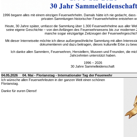
1996 begann alles mit einem einzigen Feuerwehrhelm. Damals hätte ich nie gedacht, dass 
privaten Sammlungen historischer Feuerwehrhelme entstehen w
Heute, 30 Jahre später, umfasst die Sammlung über 1.300 Feuerwehrhelme aus aller Welt
seine eigene Geschichte – von den Anfängen des Feuerwehrwesens bis zur modernen Zei
manche sogar einzigartige Zeitzeugen der Feuerwehrgeschich
Mit dieser Internetseite möchte ich diese außergewöhnliche Sammlung mit allen Interessie
dokumentieren und dazu beitragen, dieses kulturelle Erbe zu bew
Ich danke allen Sammlern, Feuerwehren, Herstellern, Museen und Freunden, die mic
Jahrzehnten unterstützt haben.
1996 – 2026
30 Jahre Sammelleidenschaft
04.05.2026
04. Mai - Florianstag - Internationaler Tag der Feuerwehr
Ich wünsche allen Feuerwehrleuten in der ganzen Welt einen schönen
Florianstag.
Danke für euren Dienst!