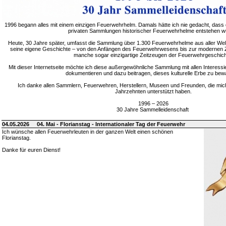
1996 begann alles mit einem einzigen Feuerwehrhelm. Damals hätte ich nie gedacht, dass 
privaten Sammlungen historischer Feuerwehrhelme entstehen w
Heute, 30 Jahre später, umfasst die Sammlung über 1.300 Feuerwehrhelme aus aller Welt
seine eigene Geschichte – von den Anfängen des Feuerwehrwesens bis zur modernen Zei
manche sogar einzigartige Zeitzeugen der Feuerwehrgeschich
Mit dieser Internetseite möchte ich diese außergewöhnliche Sammlung mit allen Interessie
dokumentieren und dazu beitragen, dieses kulturelle Erbe zu bew
Ich danke allen Sammlern, Feuerwehren, Herstellern, Museen und Freunden, die mic
Jahrzehnten unterstützt haben.
1996 – 2026
30 Jahre Sammelleidenschaft
04.05.2026
04. Mai - Florianstag - Internationaler Tag der Feuerwehr
Ich wünsche allen Feuerwehrleuten in der ganzen Welt einen schönen
Florianstag.
Danke für euren Dienst!