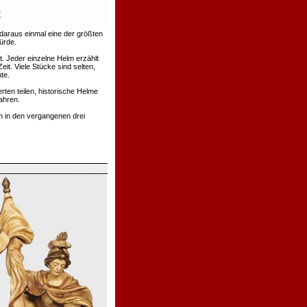
daraus einmal eine der größten
ürde.
. Jeder einzelne Helm erzählt
t. Viele Stücke sind selten,
te.
rten teilen, historische Helme
ahren.
h in den vergangenen drei