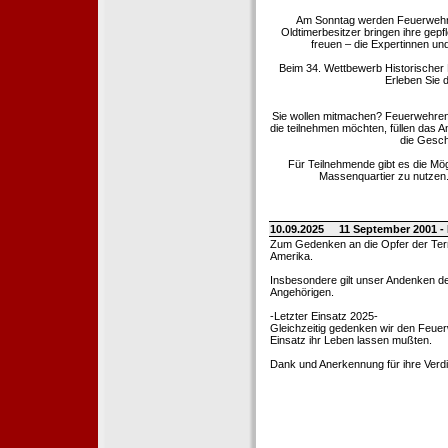
Am Sonntag werden Feuerwehrold
Oldtimerbesitzer bringen ihre gep
freuen – die Expertinnen un
Beim 34. Wettbewerb Historischer
Erleben Sie d
Sie wollen mitmachen? Feuerwehren
die teilnehmen möchten, füllen das 
die Gesch
Für Teilnehmende gibt es die Mö
Massenquartier zu nutzen. 
10.09.2025
11 September 2001 -
Zum Gedenken an die Opfer der Terro
Amerika.
Insbesondere gilt unser Andenken de
Angehörigen.
-Letzter Einsatz 2025-
Gleichzeitig gedenken wir den Feuerw
Einsatz ihr Leben lassen mußten.
Dank und Anerkennung für ihre Verd