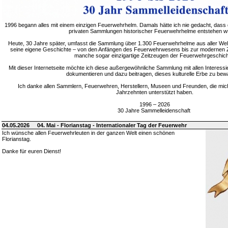
1996 begann alles mit einem einzigen Feuerwehrhelm. Damals hätte ich nie gedacht, dass 
privaten Sammlungen historischer Feuerwehrhelme entstehen w
Heute, 30 Jahre später, umfasst die Sammlung über 1.300 Feuerwehrhelme aus aller Welt
seine eigene Geschichte – von den Anfängen des Feuerwehrwesens bis zur modernen Zei
manche sogar einzigartige Zeitzeugen der Feuerwehrgeschich
Mit dieser Internetseite möchte ich diese außergewöhnliche Sammlung mit allen Interessie
dokumentieren und dazu beitragen, dieses kulturelle Erbe zu bew
Ich danke allen Sammlern, Feuerwehren, Herstellern, Museen und Freunden, die mic
Jahrzehnten unterstützt haben.
1996 – 2026
30 Jahre Sammelleidenschaft
04.05.2026
04. Mai - Florianstag - Internationaler Tag der Feuerwehr
Ich wünsche allen Feuerwehrleuten in der ganzen Welt einen schönen
Florianstag.
Danke für euren Dienst!