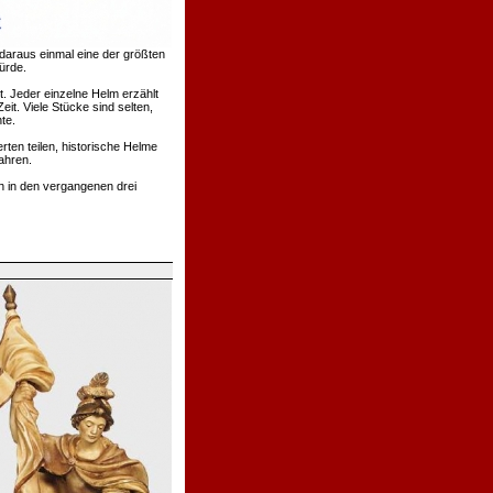
daraus einmal eine der größten
ürde.
. Jeder einzelne Helm erzählt
t. Viele Stücke sind selten,
te.
rten teilen, historische Helme
ahren.
h in den vergangenen drei