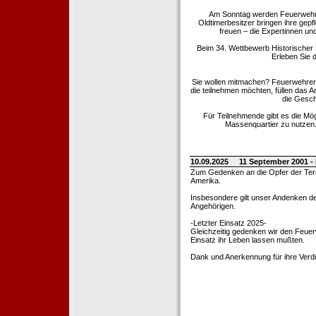
Am Sonntag werden Feuerwehrold
Oldtimerbesitzer bringen ihre gep
freuen – die Expertinnen un
Beim 34. Wettbewerb Historischer
Erleben Sie d
Sie wollen mitmachen? Feuerwehren
die teilnehmen möchten, füllen das 
die Gesch
Für Teilnehmende gibt es die Mö
Massenquartier zu nutzen. 
10.09.2025
11 September 2001 -
Zum Gedenken an die Opfer der Terro
Amerika.
Insbesondere gilt unser Andenken de
Angehörigen.
-Letzter Einsatz 2025-
Gleichzeitig gedenken wir den Feuerw
Einsatz ihr Leben lassen mußten.
Dank und Anerkennung für ihre Verd