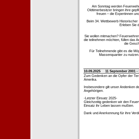
Am Sonntag werden Feuerwehrold
Oldtimerbesitzer bringen ihre gep
freuen – die Expertinnen un
Beim 34. Wettbewerb Historischer
Erleben Sie d
Sie wollen mitmachen? Feuerwehren
die teilnehmen möchten, füllen das 
die Gesch
Für Teilnehmende gibt es die Mö
Massenquartier zu nutzen. 
10.09.2025
11 September 2001 -
Zum Gedenken an die Opfer der Terro
Amerika.
Insbesondere gilt unser Andenken de
Angehörigen.
-Letzter Einsatz 2025-
Gleichzeitig gedenken wir den Feuerw
Einsatz ihr Leben lassen mußten.
Dank und Anerkennung für ihre Verd