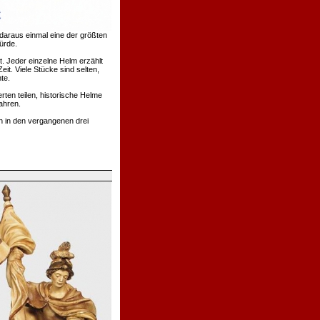
daraus einmal eine der größten
ürde.
. Jeder einzelne Helm erzählt
t. Viele Stücke sind selten,
te.
rten teilen, historische Helme
ahren.
h in den vergangenen drei