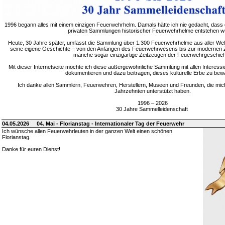
1996 begann alles mit einem einzigen Feuerwehrhelm. Damals hätte ich nie gedacht, dass 
privaten Sammlungen historischer Feuerwehrhelme entstehen w
Heute, 30 Jahre später, umfasst die Sammlung über 1.300 Feuerwehrhelme aus aller Welt
seine eigene Geschichte – von den Anfängen des Feuerwehrwesens bis zur modernen Zei
manche sogar einzigartige Zeitzeugen der Feuerwehrgeschich
Mit dieser Internetseite möchte ich diese außergewöhnliche Sammlung mit allen Interessie
dokumentieren und dazu beitragen, dieses kulturelle Erbe zu bew
Ich danke allen Sammlern, Feuerwehren, Herstellern, Museen und Freunden, die mic
Jahrzehnten unterstützt haben.
1996 – 2026
30 Jahre Sammelleidenschaft
04.05.2026
04. Mai - Florianstag - Internationaler Tag der Feuerwehr
Ich wünsche allen Feuerwehrleuten in der ganzen Welt einen schönen
Florianstag.
Danke für euren Dienst!