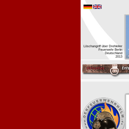
Löschangriff über Drehleiter
Feuerwehr Berlin
Deutschland
2013