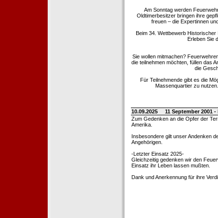
Am Sonntag werden Feuerwehrold
Oldtimerbesitzer bringen ihre gep
freuen – die Expertinnen un
Beim 34. Wettbewerb Historischer
Erleben Sie d
Sie wollen mitmachen? Feuerwehren
die teilnehmen möchten, füllen das 
die Gesch
Für Teilnehmende gibt es die Mö
Massenquartier zu nutzen. 
10.09.2025
11 September 2001 -
Zum Gedenken an die Opfer der Terro
Amerika.
Insbesondere gilt unser Andenken de
Angehörigen.
-Letzter Einsatz 2025-
Gleichzeitig gedenken wir den Feuerw
Einsatz ihr Leben lassen mußten.
Dank und Anerkennung für ihre Verd