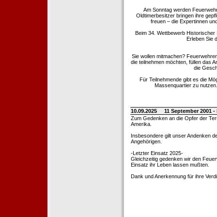
Am Sonntag werden Feuerwehrold
Oldtimerbesitzer bringen ihre gep
freuen – die Expertinnen un
Beim 34. Wettbewerb Historischer
Erleben Sie d
Sie wollen mitmachen? Feuerwehren
die teilnehmen möchten, füllen das 
die Gesch
Für Teilnehmende gibt es die Mö
Massenquartier zu nutzen. 
10.09.2025
11 September 2001 -
Zum Gedenken an die Opfer der Terro
Amerika.
Insbesondere gilt unser Andenken de
Angehörigen.
-Letzter Einsatz 2025-
Gleichzeitig gedenken wir den Feuerw
Einsatz ihr Leben lassen mußten.
Dank und Anerkennung für ihre Verd