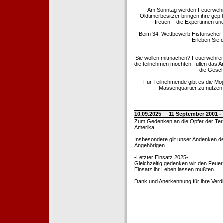
Am Sonntag werden Feuerwehrold
Oldtimerbesitzer bringen ihre gep
freuen – die Expertinnen un
Beim 34. Wettbewerb Historischer
Erleben Sie d
Sie wollen mitmachen? Feuerwehren
die teilnehmen möchten, füllen das 
die Gesch
Für Teilnehmende gibt es die Mö
Massenquartier zu nutzen. 
10.09.2025
11 September 2001 -
Zum Gedenken an die Opfer der Terro
Amerika.
Insbesondere gilt unser Andenken de
Angehörigen.
-Letzter Einsatz 2025-
Gleichzeitig gedenken wir den Feuerw
Einsatz ihr Leben lassen mußten.
Dank und Anerkennung für ihre Verd