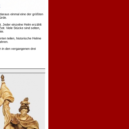
daraus einmal eine der größten
ürde.
. Jeder einzelne Helm erzählt
t. Viele Stücke sind selten,
te.
rten teilen, historische Helme
ahren.
h in den vergangenen drei