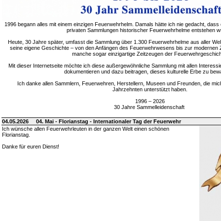
1996 begann alles mit einem einzigen Feuerwehrhelm. Damals hätte ich nie gedacht, dass 
privaten Sammlungen historischer Feuerwehrhelme entstehen w
Heute, 30 Jahre später, umfasst die Sammlung über 1.300 Feuerwehrhelme aus aller Welt
seine eigene Geschichte – von den Anfängen des Feuerwehrwesens bis zur modernen Zei
manche sogar einzigartige Zeitzeugen der Feuerwehrgeschich
Mit dieser Internetseite möchte ich diese außergewöhnliche Sammlung mit allen Interessie
dokumentieren und dazu beitragen, dieses kulturelle Erbe zu bew
Ich danke allen Sammlern, Feuerwehren, Herstellern, Museen und Freunden, die mic
Jahrzehnten unterstützt haben.
1996 – 2026
30 Jahre Sammelleidenschaft
04.05.2026
04. Mai - Florianstag - Internationaler Tag der Feuerwehr
Ich wünsche allen Feuerwehrleuten in der ganzen Welt einen schönen
Florianstag.
Danke für euren Dienst!