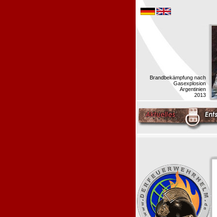
Brandbekämpfung nach
Gasexplosion
Argentinien
2013