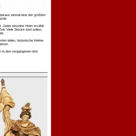
daraus einmal eine der größten
ürde.
. Jeder einzelne Helm erzählt
t. Viele Stücke sind selten,
te.
rten teilen, historische Helme
ahren.
h in den vergangenen drei