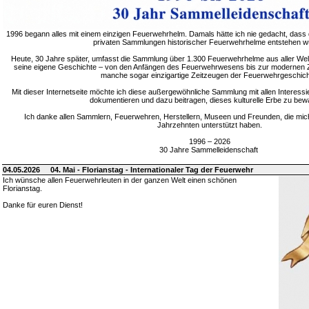
1996 begann alles mit einem einzigen Feuerwehrhelm. Damals hätte ich nie gedacht, dass 
privaten Sammlungen historischer Feuerwehrhelme entstehen w
Heute, 30 Jahre später, umfasst die Sammlung über 1.300 Feuerwehrhelme aus aller Welt
seine eigene Geschichte – von den Anfängen des Feuerwehrwesens bis zur modernen Zei
manche sogar einzigartige Zeitzeugen der Feuerwehrgeschich
Mit dieser Internetseite möchte ich diese außergewöhnliche Sammlung mit allen Interessie
dokumentieren und dazu beitragen, dieses kulturelle Erbe zu bew
Ich danke allen Sammlern, Feuerwehren, Herstellern, Museen und Freunden, die mic
Jahrzehnten unterstützt haben.
1996 – 2026
30 Jahre Sammelleidenschaft
04.05.2026
04. Mai - Florianstag - Internationaler Tag der Feuerwehr
Ich wünsche allen Feuerwehrleuten in der ganzen Welt einen schönen
Florianstag.
Danke für euren Dienst!