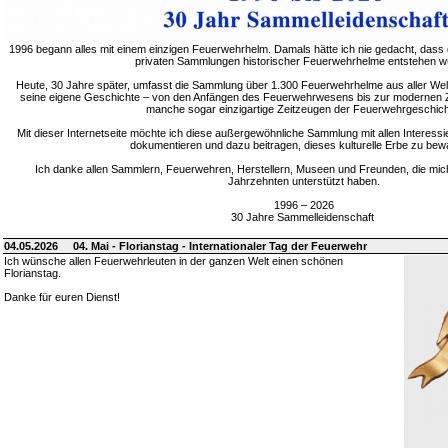
1996 begann alles mit einem einzigen Feuerwehrhelm. Damals hätte ich nie gedacht, dass 
privaten Sammlungen historischer Feuerwehrhelme entstehen w
Heute, 30 Jahre später, umfasst die Sammlung über 1.300 Feuerwehrhelme aus aller Welt
seine eigene Geschichte – von den Anfängen des Feuerwehrwesens bis zur modernen Zei
manche sogar einzigartige Zeitzeugen der Feuerwehrgeschich
Mit dieser Internetseite möchte ich diese außergewöhnliche Sammlung mit allen Interessie
dokumentieren und dazu beitragen, dieses kulturelle Erbe zu bew
Ich danke allen Sammlern, Feuerwehren, Herstellern, Museen und Freunden, die mic
Jahrzehnten unterstützt haben.
1996 – 2026
30 Jahre Sammelleidenschaft
04.05.2026
04. Mai - Florianstag - Internationaler Tag der Feuerwehr
Ich wünsche allen Feuerwehrleuten in der ganzen Welt einen schönen
Florianstag.
Danke für euren Dienst!