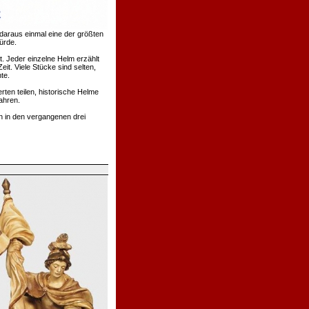
daraus einmal eine der größten
ürde.
. Jeder einzelne Helm erzählt
t. Viele Stücke sind selten,
te.
rten teilen, historische Helme
ahren.
h in den vergangenen drei