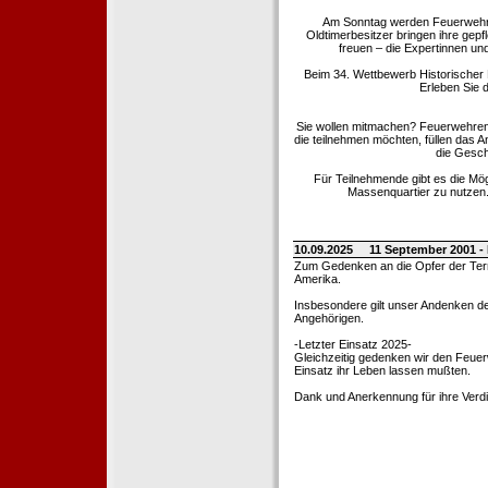
Am Sonntag werden Feuerwehrold
Oldtimerbesitzer bringen ihre gep
freuen – die Expertinnen un
Beim 34. Wettbewerb Historischer
Erleben Sie d
Sie wollen mitmachen? Feuerwehren
die teilnehmen möchten, füllen das 
die Gesch
Für Teilnehmende gibt es die Mö
Massenquartier zu nutzen. 
10.09.2025
11 September 2001 -
Zum Gedenken an die Opfer der Terro
Amerika.
Insbesondere gilt unser Andenken de
Angehörigen.
-Letzter Einsatz 2025-
Gleichzeitig gedenken wir den Feuerw
Einsatz ihr Leben lassen mußten.
Dank und Anerkennung für ihre Verd