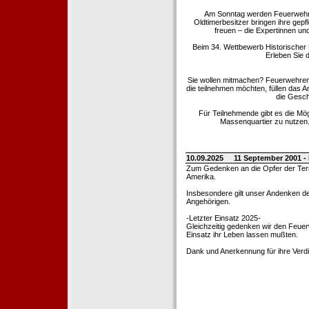
Am Sonntag werden Feuerwehrold
Oldtimerbesitzer bringen ihre gep
freuen – die Expertinnen un
Beim 34. Wettbewerb Historischer
Erleben Sie d
Sie wollen mitmachen? Feuerwehren
die teilnehmen möchten, füllen das 
die Gesch
Für Teilnehmende gibt es die Mö
Massenquartier zu nutzen. 
10.09.2025
11 September 2001 -
Zum Gedenken an die Opfer der Terro
Amerika.
Insbesondere gilt unser Andenken de
Angehörigen.
-Letzter Einsatz 2025-
Gleichzeitig gedenken wir den Feuerw
Einsatz ihr Leben lassen mußten.
Dank und Anerkennung für ihre Verd