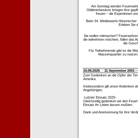
Am Sonntag werden Feuerwehrold
Oldtimerbesitzer bringen ihre gep
freuen – die Expertinnen un
Beim 34. Wettbewerb Historischer
Erleben Sie d
Sie wollen mitmachen? Feuerwehren
die teilnehmen möchten, füllen das 
die Gesch
Für Teilnehmende gibt es die Mö
Massenquartier zu nutzen. 
10.09.2025
11 September 2001 -
Zum Gedenken an die Opfer der Terro
Amerika.
Insbesondere gilt unser Andenken de
Angehörigen.
-Letzter Einsatz 2025-
Gleichzeitig gedenken wir den Feuerw
Einsatz ihr Leben lassen mußten.
Dank und Anerkennung für ihre Verd