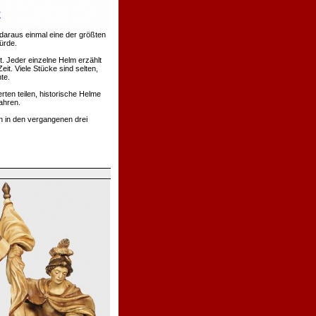
daraus einmal eine der größten
ürde.
. Jeder einzelne Helm erzählt
t. Viele Stücke sind selten,
te.
rten teilen, historische Helme
ahren.
h in den vergangenen drei