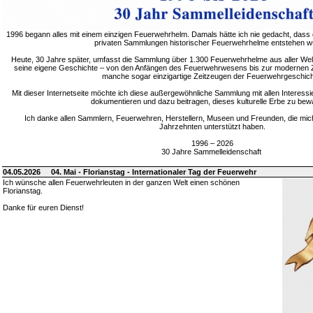
1996 begann alles mit einem einzigen Feuerwehrhelm. Damals hätte ich nie gedacht, dass 
privaten Sammlungen historischer Feuerwehrhelme entstehen w
Heute, 30 Jahre später, umfasst die Sammlung über 1.300 Feuerwehrhelme aus aller Welt
seine eigene Geschichte – von den Anfängen des Feuerwehrwesens bis zur modernen Zei
manche sogar einzigartige Zeitzeugen der Feuerwehrgeschich
Mit dieser Internetseite möchte ich diese außergewöhnliche Sammlung mit allen Interessie
dokumentieren und dazu beitragen, dieses kulturelle Erbe zu bew
Ich danke allen Sammlern, Feuerwehren, Herstellern, Museen und Freunden, die mic
Jahrzehnten unterstützt haben.
1996 – 2026
30 Jahre Sammelleidenschaft
04.05.2026
04. Mai - Florianstag - Internationaler Tag der Feuerwehr
Ich wünsche allen Feuerwehrleuten in der ganzen Welt einen schönen
Florianstag.
Danke für euren Dienst!