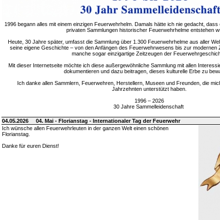
1996 begann alles mit einem einzigen Feuerwehrhelm. Damals hätte ich nie gedacht, dass 
privaten Sammlungen historischer Feuerwehrhelme entstehen w
Heute, 30 Jahre später, umfasst die Sammlung über 1.300 Feuerwehrhelme aus aller Welt
seine eigene Geschichte – von den Anfängen des Feuerwehrwesens bis zur modernen Zei
manche sogar einzigartige Zeitzeugen der Feuerwehrgeschich
Mit dieser Internetseite möchte ich diese außergewöhnliche Sammlung mit allen Interessie
dokumentieren und dazu beitragen, dieses kulturelle Erbe zu bew
Ich danke allen Sammlern, Feuerwehren, Herstellern, Museen und Freunden, die mic
Jahrzehnten unterstützt haben.
1996 – 2026
30 Jahre Sammelleidenschaft
04.05.2026
04. Mai - Florianstag - Internationaler Tag der Feuerwehr
Ich wünsche allen Feuerwehrleuten in der ganzen Welt einen schönen
Florianstag.
Danke für euren Dienst!