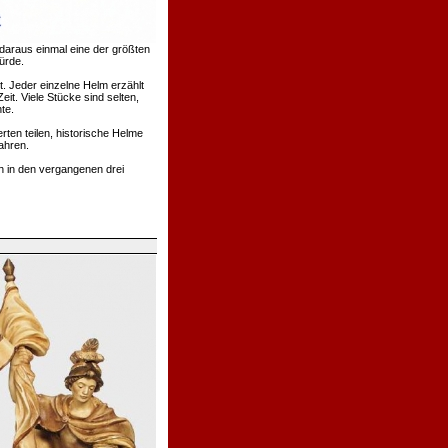
daraus einmal eine der größten
ürde.
. Jeder einzelne Helm erzählt
t. Viele Stücke sind selten,
te.
rten teilen, historische Helme
ahren.
h in den vergangenen drei