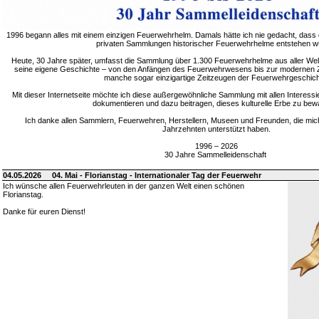
1996 begann alles mit einem einzigen Feuerwehrhelm. Damals hätte ich nie gedacht, dass 
privaten Sammlungen historischer Feuerwehrhelme entstehen w
Heute, 30 Jahre später, umfasst die Sammlung über 1.300 Feuerwehrhelme aus aller Welt
seine eigene Geschichte – von den Anfängen des Feuerwehrwesens bis zur modernen Zei
manche sogar einzigartige Zeitzeugen der Feuerwehrgeschich
Mit dieser Internetseite möchte ich diese außergewöhnliche Sammlung mit allen Interessie
dokumentieren und dazu beitragen, dieses kulturelle Erbe zu bew
Ich danke allen Sammlern, Feuerwehren, Herstellern, Museen und Freunden, die mic
Jahrzehnten unterstützt haben.
1996 – 2026
30 Jahre Sammelleidenschaft
04.05.2026
04. Mai - Florianstag - Internationaler Tag der Feuerwehr
Ich wünsche allen Feuerwehrleuten in der ganzen Welt einen schönen
Florianstag.
Danke für euren Dienst!