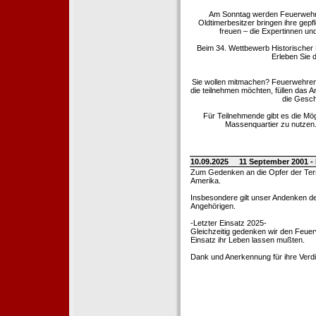
Am Sonntag werden Feuerwehrold
Oldtimerbesitzer bringen ihre gep
freuen – die Expertinnen un
Beim 34. Wettbewerb Historischer
Erleben Sie d
Sie wollen mitmachen? Feuerwehren
die teilnehmen möchten, füllen das 
die Gesch
Für Teilnehmende gibt es die Mö
Massenquartier zu nutzen. 
10.09.2025
11 September 2001 -
Zum Gedenken an die Opfer der Terro
Amerika.
Insbesondere gilt unser Andenken de
Angehörigen.
-Letzter Einsatz 2025-
Gleichzeitig gedenken wir den Feuerw
Einsatz ihr Leben lassen mußten.
Dank und Anerkennung für ihre Verd