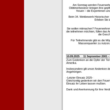
Am Sonntag werden Feuerwehrold
Oldtimerbesitzer bringen ihre gep
freuen – die Expertinnen un
Beim 34. Wettbewerb Historischer
Erleben Sie d
Sie wollen mitmachen? Feuerwehren
die teilnehmen möchten, füllen das 
die Gesch
Für Teilnehmende gibt es die Mö
Massenquartier zu nutzen. 
10.09.2025
11 September 2001 -
Zum Gedenken an die Opfer der Terro
Amerika.
Insbesondere gilt unser Andenken de
Angehörigen.
-Letzter Einsatz 2025-
Gleichzeitig gedenken wir den Feuerw
Einsatz ihr Leben lassen mußten.
Dank und Anerkennung für ihre Verd