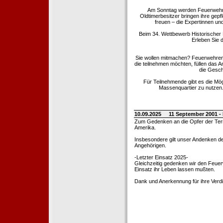
Am Sonntag werden Feuerwehrold
Oldtimerbesitzer bringen ihre gep
freuen – die Expertinnen un
Beim 34. Wettbewerb Historischer
Erleben Sie d
Sie wollen mitmachen? Feuerwehren
die teilnehmen möchten, füllen das 
die Gesch
Für Teilnehmende gibt es die Mö
Massenquartier zu nutzen. 
10.09.2025
11 September 2001 -
Zum Gedenken an die Opfer der Terro
Amerika.
Insbesondere gilt unser Andenken de
Angehörigen.
-Letzter Einsatz 2025-
Gleichzeitig gedenken wir den Feuerw
Einsatz ihr Leben lassen mußten.
Dank und Anerkennung für ihre Verd