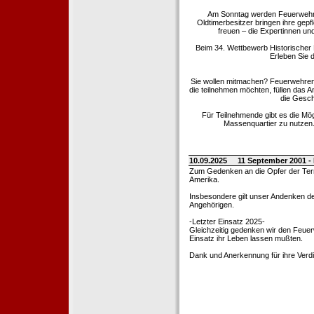
Am Sonntag werden Feuerwehrold
Oldtimerbesitzer bringen ihre gep
freuen – die Expertinnen un
Beim 34. Wettbewerb Historischer
Erleben Sie d
Sie wollen mitmachen? Feuerwehren
die teilnehmen möchten, füllen das 
die Gesch
Für Teilnehmende gibt es die Mö
Massenquartier zu nutzen. 
10.09.2025
11 September 2001 -
Zum Gedenken an die Opfer der Terro
Amerika.
Insbesondere gilt unser Andenken de
Angehörigen.
-Letzter Einsatz 2025-
Gleichzeitig gedenken wir den Feuerw
Einsatz ihr Leben lassen mußten.
Dank und Anerkennung für ihre Verd