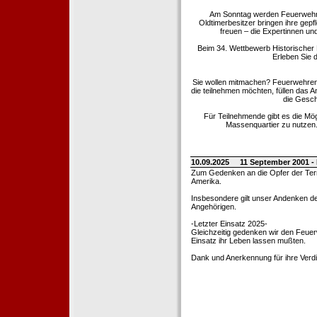
Am Sonntag werden Feuerwehrold
Oldtimerbesitzer bringen ihre gep
freuen – die Expertinnen un
Beim 34. Wettbewerb Historischer
Erleben Sie d
Sie wollen mitmachen? Feuerwehren
die teilnehmen möchten, füllen das 
die Gesch
Für Teilnehmende gibt es die Mö
Massenquartier zu nutzen. 
10.09.2025
11 September 2001 -
Zum Gedenken an die Opfer der Terro
Amerika.
Insbesondere gilt unser Andenken de
Angehörigen.
-Letzter Einsatz 2025-
Gleichzeitig gedenken wir den Feuerw
Einsatz ihr Leben lassen mußten.
Dank und Anerkennung für ihre Verd