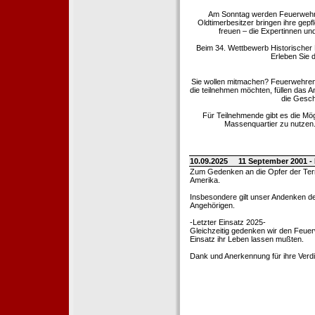
Am Sonntag werden Feuerwehrold
Oldtimerbesitzer bringen ihre gep
freuen – die Expertinnen un
Beim 34. Wettbewerb Historischer
Erleben Sie d
Sie wollen mitmachen? Feuerwehren
die teilnehmen möchten, füllen das 
die Gesch
Für Teilnehmende gibt es die Mö
Massenquartier zu nutzen. 
10.09.2025
11 September 2001 -
Zum Gedenken an die Opfer der Terro
Amerika.
Insbesondere gilt unser Andenken de
Angehörigen.
-Letzter Einsatz 2025-
Gleichzeitig gedenken wir den Feuerw
Einsatz ihr Leben lassen mußten.
Dank und Anerkennung für ihre Verd