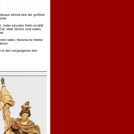
daraus einmal eine der größten
ürde.
. Jeder einzelne Helm erzählt
t. Viele Stücke sind selten,
te.
rten teilen, historische Helme
ahren.
h in den vergangenen drei