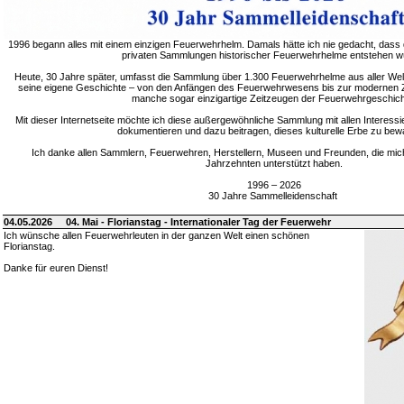
1996 begann alles mit einem einzigen Feuerwehrhelm. Damals hätte ich nie gedacht, dass 
privaten Sammlungen historischer Feuerwehrhelme entstehen w
Heute, 30 Jahre später, umfasst die Sammlung über 1.300 Feuerwehrhelme aus aller Welt
seine eigene Geschichte – von den Anfängen des Feuerwehrwesens bis zur modernen Zei
manche sogar einzigartige Zeitzeugen der Feuerwehrgeschich
Mit dieser Internetseite möchte ich diese außergewöhnliche Sammlung mit allen Interessie
dokumentieren und dazu beitragen, dieses kulturelle Erbe zu bew
Ich danke allen Sammlern, Feuerwehren, Herstellern, Museen und Freunden, die mic
Jahrzehnten unterstützt haben.
1996 – 2026
30 Jahre Sammelleidenschaft
04.05.2026
04. Mai - Florianstag - Internationaler Tag der Feuerwehr
Ich wünsche allen Feuerwehrleuten in der ganzen Welt einen schönen
Florianstag.
Danke für euren Dienst!