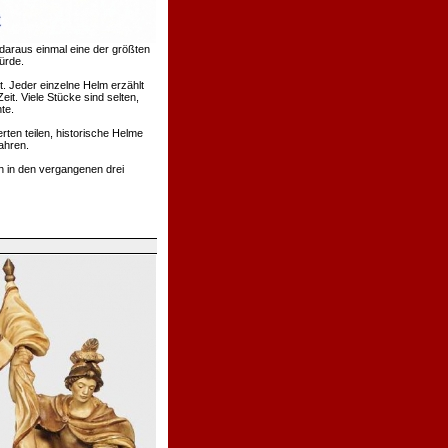
daraus einmal eine der größten
ürde.
. Jeder einzelne Helm erzählt
t. Viele Stücke sind selten,
te.
rten teilen, historische Helme
ahren.
h in den vergangenen drei