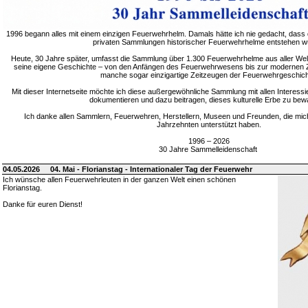
1996 begann alles mit einem einzigen Feuerwehrhelm. Damals hätte ich nie gedacht, dass 
privaten Sammlungen historischer Feuerwehrhelme entstehen w
Heute, 30 Jahre später, umfasst die Sammlung über 1.300 Feuerwehrhelme aus aller Welt
seine eigene Geschichte – von den Anfängen des Feuerwehrwesens bis zur modernen Zei
manche sogar einzigartige Zeitzeugen der Feuerwehrgeschich
Mit dieser Internetseite möchte ich diese außergewöhnliche Sammlung mit allen Interessie
dokumentieren und dazu beitragen, dieses kulturelle Erbe zu bew
Ich danke allen Sammlern, Feuerwehren, Herstellern, Museen und Freunden, die mic
Jahrzehnten unterstützt haben.
1996 – 2026
30 Jahre Sammelleidenschaft
04.05.2026
04. Mai - Florianstag - Internationaler Tag der Feuerwehr
Ich wünsche allen Feuerwehrleuten in der ganzen Welt einen schönen
Florianstag.
Danke für euren Dienst!