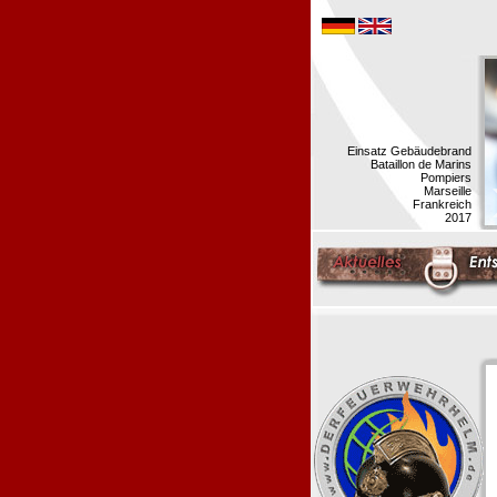
Einsatz Gebäudebrand
Bataillon de Marins
Pompiers
Marseille
Frankreich
2017