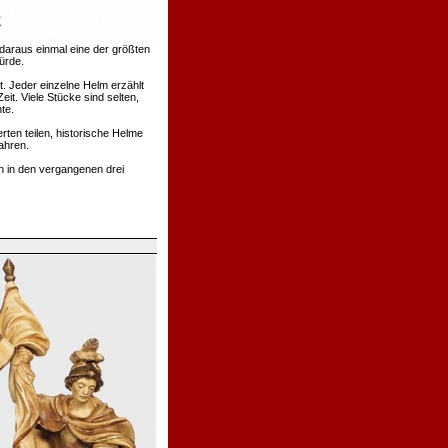
daraus einmal eine der größten
ürde.
. Jeder einzelne Helm erzählt
t. Viele Stücke sind selten,
te.
rten teilen, historische Helme
ahren.
h in den vergangenen drei