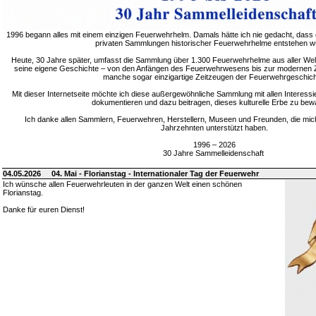
1996 begann alles mit einem einzigen Feuerwehrhelm. Damals hätte ich nie gedacht, dass 
privaten Sammlungen historischer Feuerwehrhelme entstehen w
Heute, 30 Jahre später, umfasst die Sammlung über 1.300 Feuerwehrhelme aus aller Welt
seine eigene Geschichte – von den Anfängen des Feuerwehrwesens bis zur modernen Zei
manche sogar einzigartige Zeitzeugen der Feuerwehrgeschich
Mit dieser Internetseite möchte ich diese außergewöhnliche Sammlung mit allen Interessie
dokumentieren und dazu beitragen, dieses kulturelle Erbe zu bew
Ich danke allen Sammlern, Feuerwehren, Herstellern, Museen und Freunden, die mic
Jahrzehnten unterstützt haben.
1996 – 2026
30 Jahre Sammelleidenschaft
04.05.2026
04. Mai - Florianstag - Internationaler Tag der Feuerwehr
Ich wünsche allen Feuerwehrleuten in der ganzen Welt einen schönen
Florianstag.
Danke für euren Dienst!