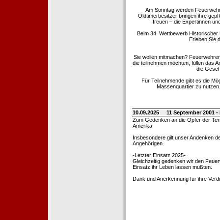
Am Sonntag werden Feuerwehrold
Oldtimerbesitzer bringen ihre gep
freuen – die Expertinnen un
Beim 34. Wettbewerb Historischer
Erleben Sie d
Sie wollen mitmachen? Feuerwehren
die teilnehmen möchten, füllen das 
die Gesch
Für Teilnehmende gibt es die Mö
Massenquartier zu nutzen. 
10.09.2025
11 September 2001 -
Zum Gedenken an die Opfer der Terro
Amerika.
Insbesondere gilt unser Andenken de
Angehörigen.
-Letzter Einsatz 2025-
Gleichzeitig gedenken wir den Feuerw
Einsatz ihr Leben lassen mußten.
Dank und Anerkennung für ihre Verd