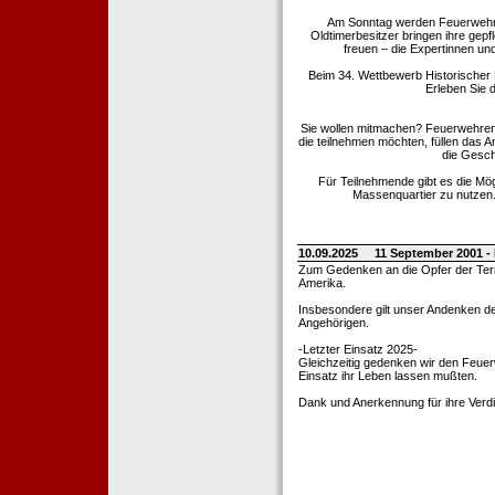
Am Sonntag werden Feuerwehrold
Oldtimerbesitzer bringen ihre gep
freuen – die Expertinnen un
Beim 34. Wettbewerb Historischer
Erleben Sie d
Sie wollen mitmachen? Feuerwehren
die teilnehmen möchten, füllen das 
die Gesch
Für Teilnehmende gibt es die Mö
Massenquartier zu nutzen. 
10.09.2025
11 September 2001 -
Zum Gedenken an die Opfer der Terro
Amerika.
Insbesondere gilt unser Andenken de
Angehörigen.
-Letzter Einsatz 2025-
Gleichzeitig gedenken wir den Feuerw
Einsatz ihr Leben lassen mußten.
Dank und Anerkennung für ihre Verd