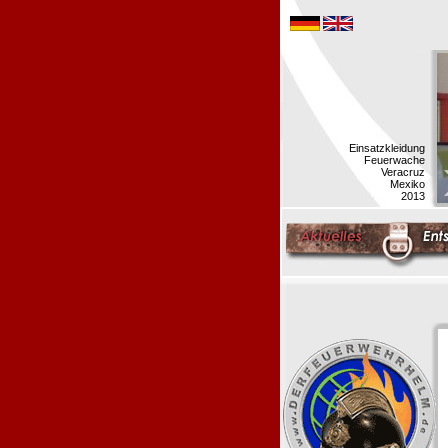
Einsatzkleidung
Feuerwache
Veracruz
Mexiko
2013