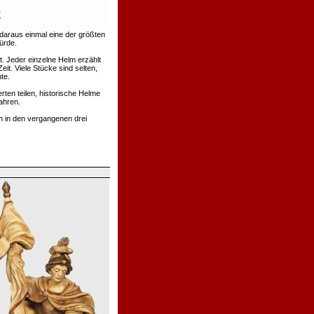
daraus einmal eine der größten
ürde.
. Jeder einzelne Helm erzählt
t. Viele Stücke sind selten,
te.
rten teilen, historische Helme
ahren.
h in den vergangenen drei