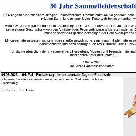
1996 begann alles mit einem einzigen Feuerwehrhelm. Damals hätte ich nie gedacht, dass 
privaten Sammlungen historischer Feuerwehrhelme entstehen w
Heute, 30 Jahre später, umfasst die Sammlung über 1.300 Feuerwehrhelme aus aller Welt
seine eigene Geschichte – von den Anfängen des Feuerwehrwesens bis zur modernen Zei
manche sogar einzigartige Zeitzeugen der Feuerwehrgeschich
Mit dieser Internetseite möchte ich diese außergewöhnliche Sammlung mit allen Interessie
dokumentieren und dazu beitragen, dieses kulturelle Erbe zu bew
Ich danke allen Sammlern, Feuerwehren, Herstellern, Museen und Freunden, die mic
Jahrzehnten unterstützt haben.
1996 – 2026
30 Jahre Sammelleidenschaft
04.05.2026
04. Mai - Florianstag - Internationaler Tag der Feuerwehr
Ich wünsche allen Feuerwehrleuten in der ganzen Welt einen schönen
Florianstag.
Danke für euren Dienst!