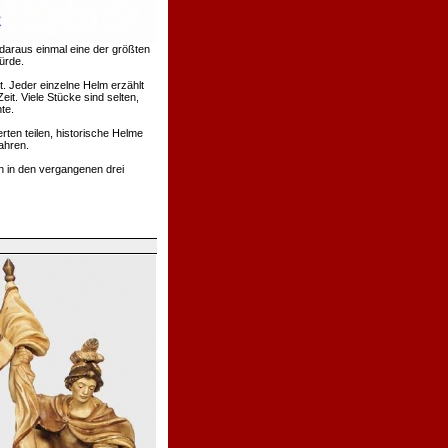
daraus einmal eine der größten
ürde.
. Jeder einzelne Helm erzählt
t. Viele Stücke sind selten,
te.
rten teilen, historische Helme
ahren.
h in den vergangenen drei