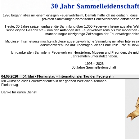
1996 begann alles mit einem einzigen Feuerwehrhelm. Damals hätte ich nie gedacht, dass 
privaten Sammlungen historischer Feuerwehrhelme entstehen w
Heute, 30 Jahre später, umfasst die Sammlung über 1.300 Feuerwehrhelme aus aller Welt
seine eigene Geschichte – von den Anfängen des Feuerwehrwesens bis zur modernen Zei
manche sogar einzigartige Zeitzeugen der Feuerwehrgeschich
Mit dieser Internetseite möchte ich diese außergewöhnliche Sammlung mit allen Interessie
dokumentieren und dazu beitragen, dieses kulturelle Erbe zu bew
Ich danke allen Sammlern, Feuerwehren, Herstellern, Museen und Freunden, die mic
Jahrzehnten unterstützt haben.
1996 – 2026
30 Jahre Sammelleidenschaft
04.05.2026
04. Mai - Florianstag - Internationaler Tag der Feuerwehr
Ich wünsche allen Feuerwehrleuten in der ganzen Welt einen schönen
Florianstag.
Danke für euren Dienst!