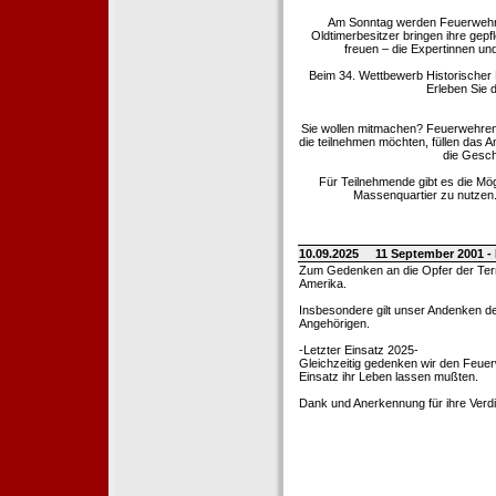
Am Sonntag werden Feuerwehrold
Oldtimerbesitzer bringen ihre gep
freuen – die Expertinnen un
Beim 34. Wettbewerb Historischer
Erleben Sie d
Sie wollen mitmachen? Feuerwehren
die teilnehmen möchten, füllen das 
die Gesch
Für Teilnehmende gibt es die Mö
Massenquartier zu nutzen. 
10.09.2025
11 September 2001 -
Zum Gedenken an die Opfer der Terro
Amerika.
Insbesondere gilt unser Andenken de
Angehörigen.
-Letzter Einsatz 2025-
Gleichzeitig gedenken wir den Feuerw
Einsatz ihr Leben lassen mußten.
Dank und Anerkennung für ihre Verd