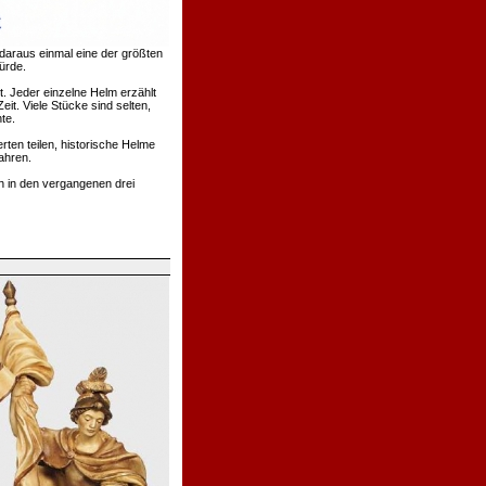
daraus einmal eine der größten
ürde.
. Jeder einzelne Helm erzählt
t. Viele Stücke sind selten,
te.
rten teilen, historische Helme
ahren.
h in den vergangenen drei