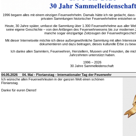
1996 begann alles mit einem einzigen Feuerwehrhelm. Damals hätte ich nie gedacht, dass 
privaten Sammlungen historischer Feuerwehrhelme entstehen w
Heute, 30 Jahre später, umfasst die Sammlung über 1.300 Feuerwehrhelme aus aller Welt
seine eigene Geschichte – von den Anfängen des Feuerwehrwesens bis zur modernen Zei
manche sogar einzigartige Zeitzeugen der Feuerwehrgeschich
Mit dieser Internetseite möchte ich diese außergewöhnliche Sammlung mit allen Interessie
dokumentieren und dazu beitragen, dieses kulturelle Erbe zu bew
Ich danke allen Sammlern, Feuerwehren, Herstellern, Museen und Freunden, die mic
Jahrzehnten unterstützt haben.
1996 – 2026
30 Jahre Sammelleidenschaft
04.05.2026
04. Mai - Florianstag - Internationaler Tag der Feuerwehr
Ich wünsche allen Feuerwehrleuten in der ganzen Welt einen schönen
Florianstag.
Danke für euren Dienst!