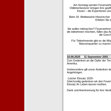
Am Sonntag werden Feuerwehrold
Oldtimerbesitzer bringen ihre gep
freuen – die Expertinnen un
Beim 34. Wettbewerb Historischer
Erleben Sie d
Sie wollen mitmachen? Feuerwehren
die teilnehmen möchten, füllen das 
die Gesch
Für Teilnehmende gibt es die Mö
Massenquartier zu nutzen. 
10.09.2025
11 September 2001 -
Zum Gedenken an die Opfer der Terro
Amerika.
Insbesondere gilt unser Andenken de
Angehörigen.
-Letzter Einsatz 2025-
Gleichzeitig gedenken wir den Feuerw
Einsatz ihr Leben lassen mußten.
Dank und Anerkennung für ihre Verd