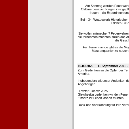
Am Sonntag werden Feuerwehrold
Oldtimerbesitzer bringen ihre gep
freuen – die Expertinnen un
Beim 34. Wettbewerb Historischer
Erleben Sie d
Sie wollen mitmachen? Feuerwehren
die teilnehmen möchten, füllen das 
die Gesch
Für Teilnehmende gibt es die Mö
Massenquartier zu nutzen. 
10.09.2025
11 September 2001 -
Zum Gedenken an die Opfer der Terro
Amerika.
Insbesondere gilt unser Andenken de
Angehörigen.
-Letzter Einsatz 2025-
Gleichzeitig gedenken wir den Feuerw
Einsatz ihr Leben lassen mußten.
Dank und Anerkennung für ihre Verd