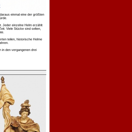
daraus einmal eine der größten
ürde.
. Jeder einzelne Helm erzählt
t. Viele Stücke sind selten,
te.
rten teilen, historische Helme
ahren.
h in den vergangenen drei