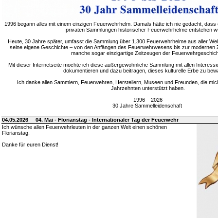
1996 begann alles mit einem einzigen Feuerwehrhelm. Damals hätte ich nie gedacht, dass 
privaten Sammlungen historischer Feuerwehrhelme entstehen w
Heute, 30 Jahre später, umfasst die Sammlung über 1.300 Feuerwehrhelme aus aller Welt
seine eigene Geschichte – von den Anfängen des Feuerwehrwesens bis zur modernen Zei
manche sogar einzigartige Zeitzeugen der Feuerwehrgeschich
Mit dieser Internetseite möchte ich diese außergewöhnliche Sammlung mit allen Interessie
dokumentieren und dazu beitragen, dieses kulturelle Erbe zu bew
Ich danke allen Sammlern, Feuerwehren, Herstellern, Museen und Freunden, die mic
Jahrzehnten unterstützt haben.
1996 – 2026
30 Jahre Sammelleidenschaft
04.05.2026
04. Mai - Florianstag - Internationaler Tag der Feuerwehr
Ich wünsche allen Feuerwehrleuten in der ganzen Welt einen schönen
Florianstag.
Danke für euren Dienst!