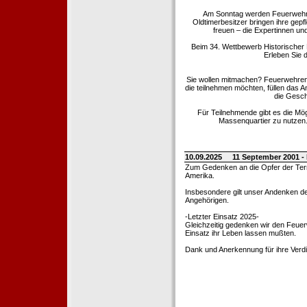
Am Sonntag werden Feuerwehrold
Oldtimerbesitzer bringen ihre gep
freuen – die Expertinnen un
Beim 34. Wettbewerb Historischer
Erleben Sie d
Sie wollen mitmachen? Feuerwehren
die teilnehmen möchten, füllen das 
die Gesch
Für Teilnehmende gibt es die Mö
Massenquartier zu nutzen. 
10.09.2025
11 September 2001 -
Zum Gedenken an die Opfer der Terro
Amerika.
Insbesondere gilt unser Andenken de
Angehörigen.
-Letzter Einsatz 2025-
Gleichzeitig gedenken wir den Feuerw
Einsatz ihr Leben lassen mußten.
Dank und Anerkennung für ihre Verd