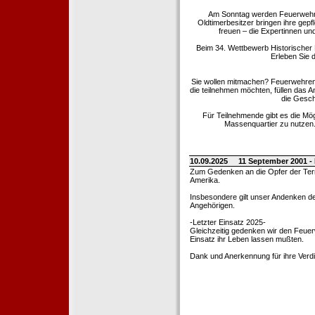
Am Sonntag werden Feuerwehrold
Oldtimerbesitzer bringen ihre gep
freuen – die Expertinnen un
Beim 34. Wettbewerb Historischer
Erleben Sie d
Sie wollen mitmachen? Feuerwehren
die teilnehmen möchten, füllen das 
die Gesch
Für Teilnehmende gibt es die Mö
Massenquartier zu nutzen. 
10.09.2025
11 September 2001 -
Zum Gedenken an die Opfer der Terro
Amerika.
Insbesondere gilt unser Andenken de
Angehörigen.
-Letzter Einsatz 2025-
Gleichzeitig gedenken wir den Feuerw
Einsatz ihr Leben lassen mußten.
Dank und Anerkennung für ihre Verd